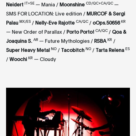
IT+SE
CD/QC+CA/QC
Neidert
— Mania /
Moonshine
—
SMS FOR LOCATION: Live edition /
MURCOF & Sergi
MX/ES
CA/QC
KR
Palau
/
Nelly-Eve Rajotte
/
oOps.50656
CA/QC
— New Order of Parallax /
Porto Porto!
/
Qoa &
AR
KR
Joaquina S.
— Future Mythologies /
RSBA
/
NO
NO
ES
Super Heavy Metal
/
Tacobitch
/
Tarta Relena
KR
/
Woochi
— Cloudy