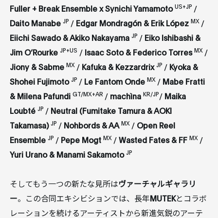
US+JP
Fuller + Break Ensemble x Synichi Yamamoto
/
JP
MX
Daito Manabe
/
Edgar Mondragón & Erik López
/
JP
Eiichi Sawado & Akiko Nakayama
/
Eiko Ishibashi &
JP+US
MX
Jim O’Rourke
/
Isaac Soto & Federico Torres
/
MX
JP
Jiony & Sabme
/
Kafuka & Kezzardrix
/
Kyoka &
JP
MX
Shohei Fujimoto
/
Le Fantom Onde
/
Mabe Fratti
GT/MX+AR
KR/JP
& Milena Pafundi
/
machìna
/
Maika
JP
Loubté
/
Neutral (Fumitake Tamura & AOKI
JP
MX
Takamasa)
/
Nohbords & AA
/
Open Reel
JP
MX
MX
Ensemble
/
Pepe Mogt
/
Wasted Fates & FF
/
JP
Yuri Urano & Manami Sakamoto
そしてもう一つの新たな見所は
ヴァーチャルギャラリ
ー
。この合同エキシビションでは、長年
MUTEK
とコラボ
レーションを続けるアーティストから新進気鋭のアーテ