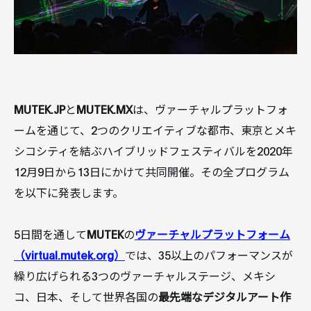
MUTEK.JP
と
MUTEK.MX
は、ヴァーチャルプラットフォ
ームを通じて、2つのクリエイティブな都市、東京とメキ
シコシティを結ぶハイブリッドフェスティバルを2020年
12月9日から13日にかけて共同開催。その全プログラム
を以下に発表します。
5日間を通して
MUTEK
の
ヴァーチャルプラットフォーム
（virtual.mutek.org）
では、35以上のパフォーマンスが
繰り広げられる3つのヴァーチャルステージ、メキシ
コ、日本、そして世界各国の
最先端なデジタルアート作