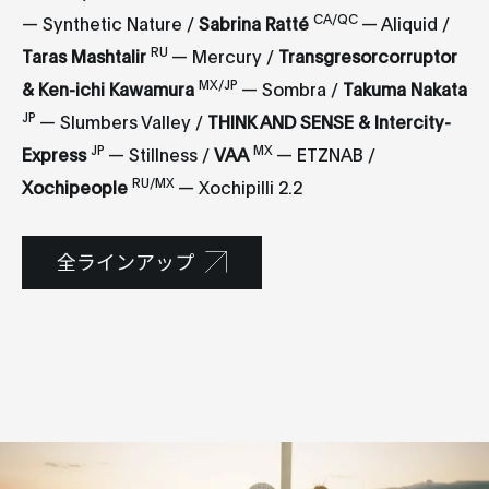
CA/QC
— Synthetic Nature /
Sabrina Ratté
— Aliquid /
RU
Taras Mashtalir
— Mercury /
Transgresorcorruptor
MX/JP
& Ken-ichi Kawamura
— Sombra /
Takuma Nakata
JP
— Slumbers Valley /
THINK AND SENSE & Intercity-
JP
MX
Express
— Stillness /
VAA
— ETZNAB /
RU/MX
Xochipeople
— Xochipilli 2.2
全ラインアップ