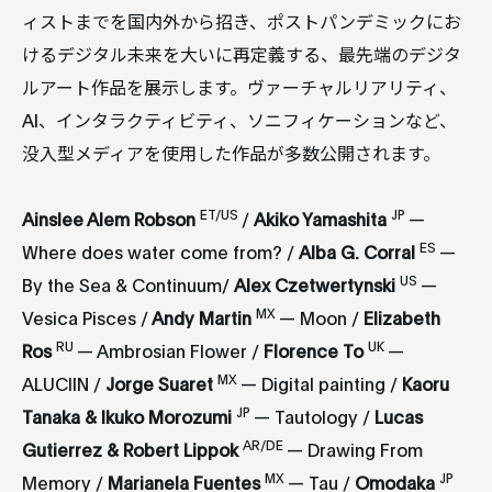
ィストまでを国内外から招き、ポストパンデミックにお
けるデジタル未来を大いに再定義する、最先端のデジタ
ルアート作品を展示します。ヴァーチャルリアリティ、
AI、インタラクティビティ、ソニフィケーションなど、
没入型メディアを使用した作品が多数公開されます。
ET/US
JP
Ainslee Alem Robson
/
Akiko Yamashita
—
ES
Where does water come from? /
Alba G. Corral
—
US
By the Sea & Continuum
/
Alex
Czetwertynsk
i
—
MX
Vesica Pisces /
Andy Martin
— Moon /
Elizabeth
RU
UK
Ros
— Ambrosian Flower /
Florence To
—
MX
ALUCIIN /
Jorge Suaret
— Digital painting /
Kaoru
JP
Tanaka & Ikuko Morozumi
— Tautology /
Lucas
AR/DE
Gutierrez & Robert Lippok
— Drawing From
MX
JP
Memory /
Marianela Fuentes
— Tau /
Omodaka