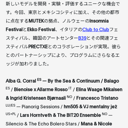
新しいモデルを開発・実験・評価するユニークな機会で
す。今回、東京とメキシコシティに加え、その他の都市
に点在する
MUTEK
の拠点、ノルウェーの
Insomnia
Festival
と
Ekko Festival
、イタリアの
Club to Club
フェ
スティバル、韓国のアートセンター
B39
とその関連フェ
スティバル
PRECTXE
とのコラボレーションが実現。彼ら
とのパートナーシップにより、プログラムにさらなるエ
ッジが加わりました。
ES
Alba G. Corral
— By the Sea & Continuum / Balago
ES
IT
/
Bienoise x Allarme Rosso
/
Elina Waage Mikalsen
NO
& Ingrid Kristensen Bjørnaali
/
Francesco Tristano
LU/ES
— Pianorig Sessions /
hm505 & VJ mentalny jeż
US+PL
NO
/
Lars Horntveth & The BIT20 Ensemble
—
Silencio & The Echo Bolero Stars /
Mana & Nicole