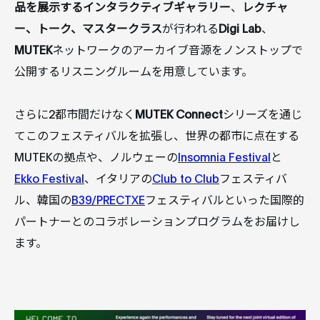
品を展示するインタラクティブギャラリー
、
レクチャ
ー、トーク、マスタークラス
が行われる
Digi Lab
、
MUTEK
ネットワークのアーカイブ音源をノンストップで
公開するリスニングルームを用意しています。
さらに2都市間だけなく
MUTEK Connect
シリーズを通じ
てこのフェスティバルを拡張し、世界の都市に点在する
MUTEKの拠点や、ノルウェーの
Insomnia Festival
と
Ekko Festival
、イタリアの
Club to Club
フェスティバ
ル、韓国の
B39/PRECTXE
フェスティバルといった国際的
パートナーとのコラボレーションプログラムをお届けし
ます。