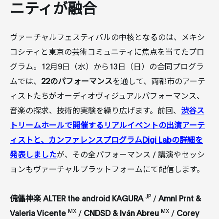
ニティが融合
ヴァーチャルフェスティバルの中核となるのは、メキシ
コシティと東京の芸術コミュニティに焦点を当てたプロ
グラム。12月9日（水）から13日（日）の合同プログラ
ムでは、
22のパフォーマンス
を通して、両都市のアーテ
ィストたちがオーディオヴィジュアルパフォーマンス、
音楽の探求、技術的実験を繰り広げます。前回、
渋谷ス
トリームホールで開催するリアルイベントの出演アーテ
ィストと、カンファレンスプログラムDigi Labの詳細を
発表しました
が、その全パフォーマンス / 講演やセッシ
ョンもヴァーチャルプラットフォームにて配信します。
JP
傀儡神楽 ALTER the android KAGURA
/
Amnl Prnt &
MX
MX
Valeria Vicente
/
CNDSD & Iván Abreu
/
Corey