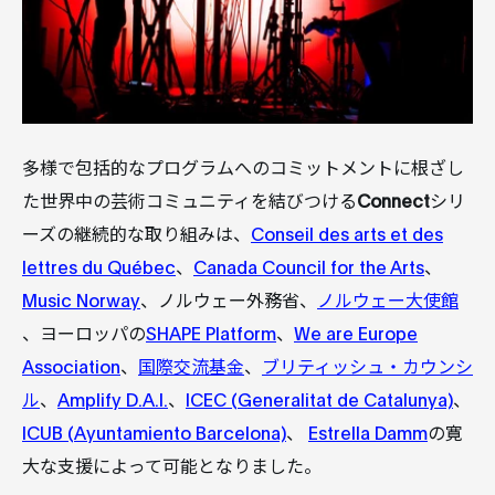
多様で包括的なプログラムへのコミットメントに根ざし
た世界中の芸術コミュニティを結びつける
Connect
シリ
ーズの継続的な取り組みは、
Conseil des arts et des
lettres du Québec
、
Canada Council for the Arts
、
Music Norway
、ノルウェー外務省、
ノルウェー大使館
、ヨーロッパの
SHAPE Platform
、
We are Europe
Association
、
国際交流基金
、
ブリティッシュ・カウンシ
ル
、
Amplify D.A.I.
、
ICEC (Generalitat de Catalunya)
、
ICUB (Ayuntamiento Barcelona)
、
Estrella Damm
の寛
大な支援によって可能となりました。