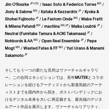
JP+US
MX
Jim O’Rourke
/
Isaac Soto & Federico Torres
/
MX
JP
Jiony & Sabme
/
Kafuka & Kezzardrix
/
Kyoka &
JP
MX
Shohei Fujimoto
/
Le Fantom Onde
/
Mabe Fratti
MX
KR/JP
JP
& Milena Pafundi
/
machìna
/
Maika Loubté
/
JP
Neutral (Fumitake Tamura & AOKI Takamasa)
/
MX
JP
Nohbords & AA
/
Open Reel Ensemble
/
Pepe
MX
MX
Mogt
/
Wasted Fates & FF
/
Yuri Urano & Manami
JP
Sakamoto
そしてもう一つの新たな見所はヴァーチャルギャラリ
ー。この合同エキシビションでは、長年
MUTEK
とコラボ
レーションを続けるアーティストから新進気鋭のアーテ
ィストまでを国内外から招き、ポストパンデミックにお
けるデジタル未来を大いに再定義する、最先端のデジタ
ルアート作品を展示します。ヴァーチャルリアリティ、