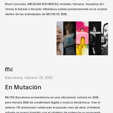
Rival Consoles, ¥ØU$UK€ ¥UK1MAT$U, Hoshiko Yamane, Tenashee (DJ
Tennis & Ashee) o Ricardo Villalobos actúen próximamente en la ciudad
dentro de las actividades de MUTEK ES 2025.
Barcelona, febrero 18, 2025
En Mutación
MUTEK Barcelona se transforma en una cita bienal: volverá en 2026…
pero llenará 2025 de creatividad digital y música electrónica. Tras el
exitoso 15º aniversario celebrado el pasado mes de abril, el festival
adopta un nuevo formato con el objetivo de potenciar su propuesta