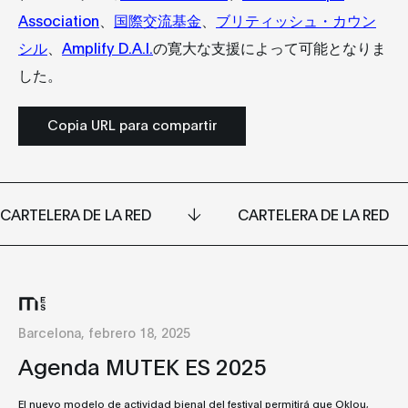
Association
、
国際交流基金
、
ブリティッシュ・カウン
シル
、
Amplify D.A.I.
の寛大な支援によって可能となりま
した。
Copia URL para compartir
CARTELERA DE LA RED
CARTELERA DE LA RED
Barcelona, febrero 18, 2025
Agenda MUTEK ES 2025
El nuevo modelo de actividad bienal del festival permitirá que Oklou,