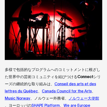
多様で包括的なプログラムへのコミットメントに根ざし
た世界中の芸術コミュニティを結びつける
Connect
シリ
ーズの継続的な取り組みは、
Conseil des arts et des
lettres du Québec
、
Canada Council for the Arts
、
Music Norway
、ノルウェー外務省、
ノルウェー大使館
、ヨーロッパの
SHAPE Platform
、
We are Europe