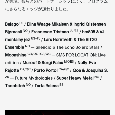
が実現。彼らとのパートナーシップにより、プログラム
にさらなるエッジが加わりました。
ES
Balago
/
Elina Waage Mikalsen & Ingrid Kristensen
NO
LU/ES
Bjørnaali
/
Francesco Tristano
/
hm505 & VJ
US+PL
mentalny jeż
/
Lars Horntveth & The BIT20
NO
Ensemble
— Silencio & The Echo Bolero Stars /
CD/QC+CA/QC
Moonshine
— SMS FOR LOCATION: Live
MX/ES
edition /
Murcof & Sergi Palau
/
Nelly-Eve
CA/QC
CA/QC
Rajotte
/
Porto Porto!
/
Qoa & Joaquina S.
AR
NO
— Future Mythologies /
Super Heavy Metal
/
NO
ES
Tacobitch
/
Tarta Relena