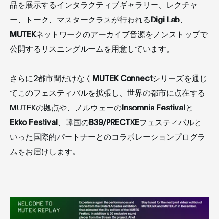
品を展示するインタラクティブギャラリー、レクチャ
ー、トーク、マスタークラスが行われる
Digi Lab
、
MUTEK
ネットワークのアーカイブ音源をノンストップで
公開するリスニングルームを用意しています。
さらに2都市間だけなく
MUTEK Connect
シリーズを通じ
てこのフェスティバルを拡張し、世界の都市に点在する
MUTEKの拠点や、ノルウェーの
Insomnia Festival
と
Ekko Festival
、韓国の
B39/PRECTXE
フェスティバルと
いった国際的パートナーとのコラボレーションプログラ
ムをお届けします。