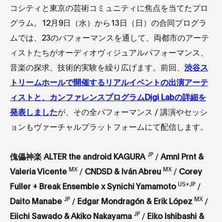
コシティと東京の芸術コミュニティに焦点を当てたプロ
グラム。12月9日（水）から13日（日）の合同プログラ
ムでは、23のパフォーマンスを通して、両都市のアーテ
ィストたちがオーディオヴィジュアルパフォーマンス、
音楽の探求、技術的実験を繰り広げます。前回、
渋谷ス
トリームホールで開催するリアルイベントの出演アーテ
ィストと、カンファレンスプログラムDigi Labの詳細を
発表しました
が、その全パフォーマンス / 講演やセッシ
ョンもヴァーチャルプラットフォームにて配信します。
JP
傀儡神楽 ALTER the android KAGURA
/
Amnl Prnt &
MX
MX
Valeria Vicente
/
CNDSD & Iván Abreu
/
Corey
US+JP
Fuller + Break Ensemble x Synichi Yamamoto
/
JP
MX
Daito Manabe
/
Edgar Mondragón & Erik López
/
JP
Eiichi Sawado & Akiko Nakayama
/
Eiko Ishibashi &