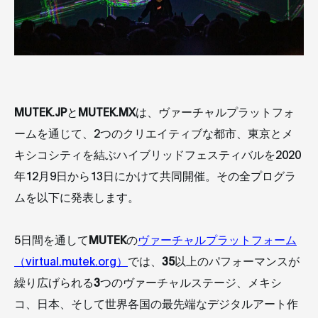
MUTEK.JP
と
MUTEK.MX
は、ヴァーチャルプラットフォ
ームを通じて、2つのクリエイティブな都市、東京とメ
キシコシティを結ぶハイブリッドフェスティバルを2020
年12月9日から13日にかけて共同開催。その全プログラ
ムを以下に発表します。
5日間を通して
MUTEK
の
ヴァーチャルプラットフォーム
（virtual.mutek.org）
では、
35
以上のパフォーマンスが
繰り広げられる
3
つのヴァーチャルステージ、メキシ
コ、日本、そして世界各国の最先端なデジタルアート作