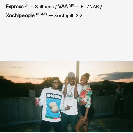
JP
MX
Express
— Stillness /
VAA
— ETZNAB /
RU/MX
Xochipeople
— Xochipilli 2.2