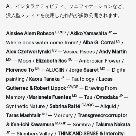
AI、インタラクティビティ、ソニフィケーションなど、
没入型メディアを使用した作品が多数公開されます。
ET/US
JP
Ainslee Alem Robson
/
Akiko Yamashita
—
ES
Where does water come from? /
Alba G. Corral
/
US
Alex
Czetwertynsk
i
— Vesica Pisces /
Andy Martin
MX
RU
— Moon /
Elizabeth Ros
— Ambrosian Flower /
UK
MX
Florence To
— ALUCIIN /
Jorge Suaret
— Digital
JP
painting /
Kaoru Tanaka
— Tautology /
Lucas
AR/DE
Gutierrez & Robert Lippok
— Drawing From
MX
JP
Memory /
Marianela Fuentes
— Tau /
Omodaka
—
CA/QC
Synthetic Nature /
Sabrina Ratté
— Aliquid /
RU
Taras Mashtalir
— Mercury /
Transgresorcorruptor
MX/JP
& Ken-ichi Kawamura
— Sombra /
Takuma Nakata
JP
— Slumbers Valley /
THINK AND SENSE & Intercity-