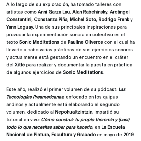
A lo largo de su exploración, ha tomado talleres con
artistas como
Anni Garza Lau
,
Alan Rabchinsky
,
Arcángel
Constantini
,
Constanza Piña
,
Michel Soto
,
Rodrigo Frenk
y
Yann Leguay
. Una de sus principales inspiraciones para
provocar la experimentación sonora en colectivo es el
texto
Sonic Meditations
de
Pauline Oliveros
con el cual ha
llevado a cabo varias prácticas de sus ejercicios sonoros
y actualmente está gestando un encuentro en el cráter
del
Xitle
para realizar y documentar la puesta en práctica
de algunos ejercicios de
Sonic Meditations
.
Este año, realizó el primer volumen de su pódcast:
Las
Tecnologías Preamericanas
, enfocado en los quipus
andinos y actualmente está elaborando el segundo
volumen, dedicado al
Nepohualtzintzin
. Impartió su
tutorial en vivo:
Cómo construir tu propio theremin y (casi)
todo lo que necesitas saber para hacerlo
, en
La Escuela
Nacional de Pintura, Escultura y Grabado
en mayo de
2019
.