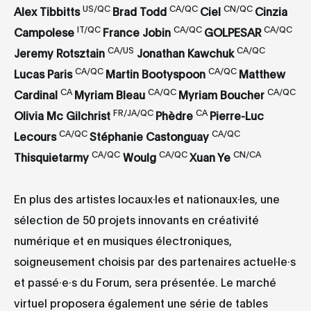
US/QC
CA/QC
CN/QC
Alex Tibbitts
Brad Todd
Ciel
Cinzia
IT/QC
CA/QC
CA/QC
Campolese
France Jobin
GOLPESAR
CA/US
CA/QC
Jeremy Rotsztain
Jonathan Kawchuk
CA/QC
CA/QC
Lucas Paris
Martin Bootyspoon
Matthew
CA
CA/QC
CA/QC
Cardinal
Myriam Bleau
Myriam Boucher
FR/JA/QC
CA
Olivia Mc Gilchrist
Phèdre
Pierre-Luc
CA/QC
CA/QC
Lecours
Stéphanie Castonguay
CA/QC
CA/QC
CN/CA
Thisquietarmy
Woulg
Xuan Ye
En plus des artistes locaux·les et nationaux·les, une
sélection de 50 projets innovants en créativité
numérique et en musiques électroniques,
soigneusement choisis par des partenaires actuel·le·s
et passé·e·s du Forum, sera présentée. Le marché
virtuel proposera également une série de tables