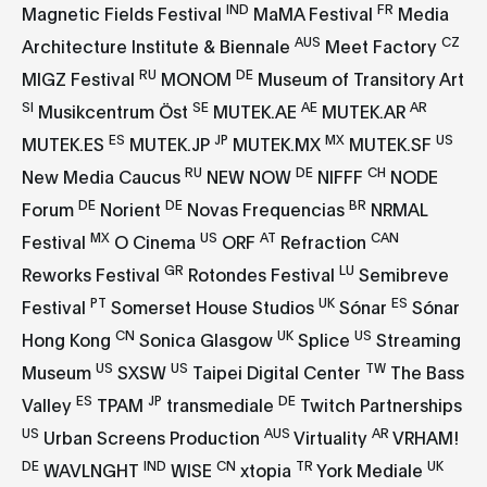
IND
FR
Magnetic Fields Festival
MaMA Festival
Media
AUS
CZ
Architecture Institute & Biennale
Meet Factory
RU
DE
MIGZ Festival
MONOM
Museum of Transitory Art
SI
SE
AE
AR
Musikcentrum Öst
MUTEK.AE
MUTEK.AR
ES
JP
MX
US
MUTEK.ES
MUTEK.JP
MUTEK.MX
MUTEK.SF
RU
DE
CH
New Media Caucus
NEW NOW
NIFFF
NODE
DE
DE
BR
Forum
Norient
Novas Frequencias
NRMAL
MX
US
AT
CAN
Festival
O Cinema
ORF
Refraction
GR
LU
Reworks Festival
Rotondes Festival
Semibreve
PT
UK
ES
Festival
Somerset House Studios
Sónar
Sónar
CN
UK
US
Hong Kong
Sonica Glasgow
Splice
Streaming
US
US
TW
Museum
SXSW
Taipei Digital Center
The Bass
ES
JP
DE
Valley
TPAM
transmediale
Twitch Partnerships
US
AUS
AR
Urban Screens Production
Virtuality
VRHAM!
DE
IND
CN
TR
UK
WAVLNGHT
WISE
xtopia
York Mediale