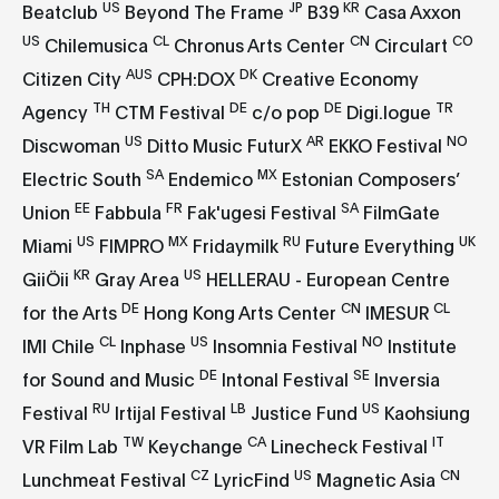
US
JP
KR
Beatclub
Beyond The Frame
B39
Casa Axxon
US
CL
CN
CO
Chilemusica
Chronus Arts Center
Circulart
AUS
DK
Citizen City
CPH:DOX
Creative Economy
TH
DE
DE
TR
Agency
CTM Festival
c/o pop
Digi.logue
US
AR
NO
Discwoman
Ditto Music FuturX
EKKO Festival
SA
MX
Electric South
Endemico
Estonian Composers’
EE
FR
SA
Union
Fabbula
Fak'ugesi Festival
FilmGate
US
MX
RU
UK
Miami
FIMPRO
Fridaymilk
Future Everything
KR
US
GiiÖii
Gray Area
HELLERAU - European Centre
DE
CN
CL
for the Arts
Hong Kong Arts Center
IMESUR
CL
US
NO
IMI Chile
Inphase
Insomnia Festival
Institute
DE
SE
for Sound and Music
Intonal Festival
Inversia
RU
LB
US
Festival
Irtijal Festival
Justice Fund
Kaohsiung
TW
CA
IT
VR Film Lab
Keychange
Linecheck Festival
CZ
US
CN
Lunchmeat Festival
LyricFind
Magnetic Asia