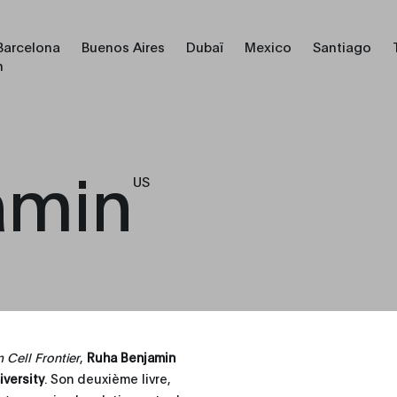
Barcelona
Buenos Aires
Dubaï
Mexico
Santiago
h
amin
US
 Cell Frontier
,
Ruha Benjamin
iversity
. Son deuxième livre,