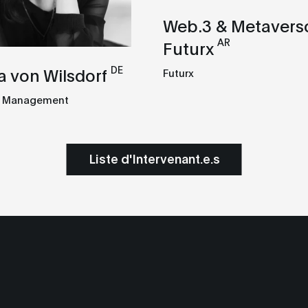
Web.3 & Metavers
AR
Futurx
DE
 von Wilsdorf
Futurx
s Management
Liste d'Intervenant.e.s