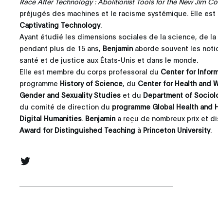
Race After Technology : Abolitionist Tools for the New Jim C
préjugés des machines et le racisme systémique. Elle est
Captivating Technology
.
Ayant étudié les dimensions sociales de la science, de l
pendant plus de 15 ans,
Benjamin
aborde souvent les notio
santé et de justice aux États-Unis et dans le monde.
Elle est membre du corps professoral du
Center for Infor
programme
History of Science
, du
Center for Health and 
Gender and Sexuality Studies
et du
Department of Sociol
du comité de direction du
programme
Global Health and H
Digital Humanities
.
Benjamin
a reçu de nombreux prix et di
Award for Distinguished Teaching
à
Princeton University
.