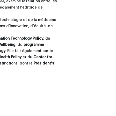
ode
, examine la relation entre les
 également l’éditrice de
a technologie et de la médecine
ns d’innovation, d’équité, de
mation Technology Policy
, du
Wellbeing
, du
programme
ogy
. Elle fait également partie
ealth Policy
et du
Center for
stinctions, dont le
President’s