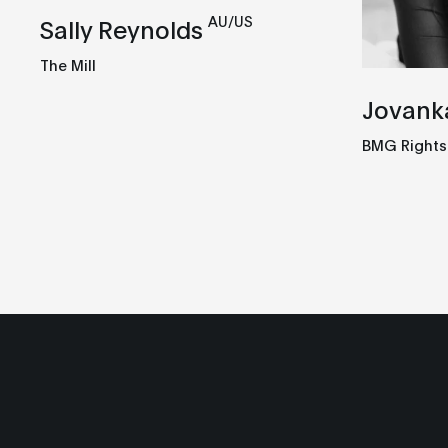
AU/US
Sally Reynolds
The Mill
Jovanka
BMG Right