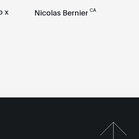
o x
CA
Nicolas Bernier