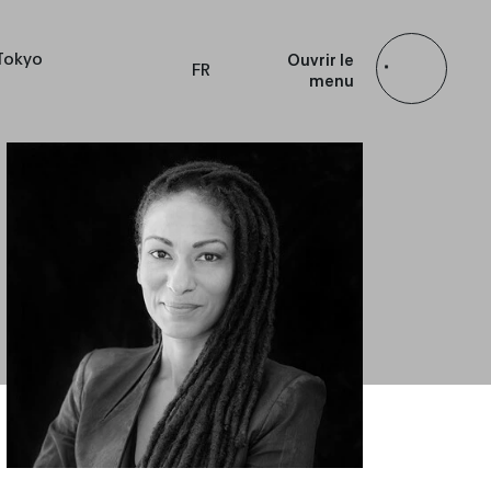
Tokyo
Ouvrir le
FR
menu
EN
ES
JP