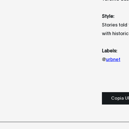
Style:
Stories told
with historic
Labels:
@
urbnet
Copia UR