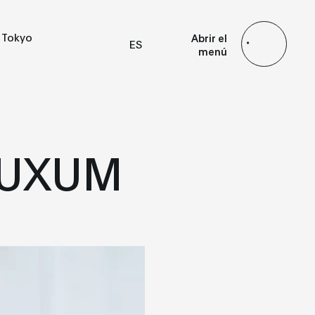
Tokyo
Abrir el
ES
menú
EN
FR
JP
BUXUM