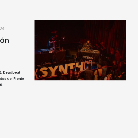
24
ión
), Deadbeat
ctos del Frente
0.