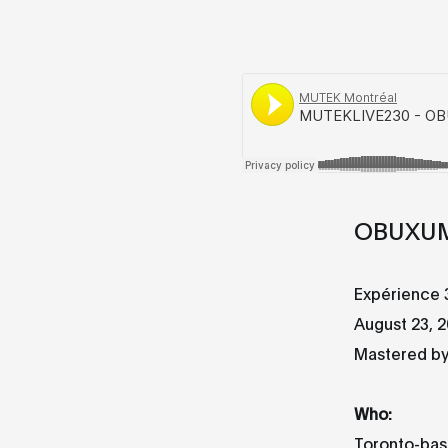
OBUXU
Expérience 
August 23, 
Mastered b
Who:
Toronto-ba