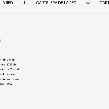
 LA RED
CARTELERA DE LA RED
CART
5
n una cita
enará 2025 de
rónica. Tras el
o el pasado
un nuevo formato
propuesta