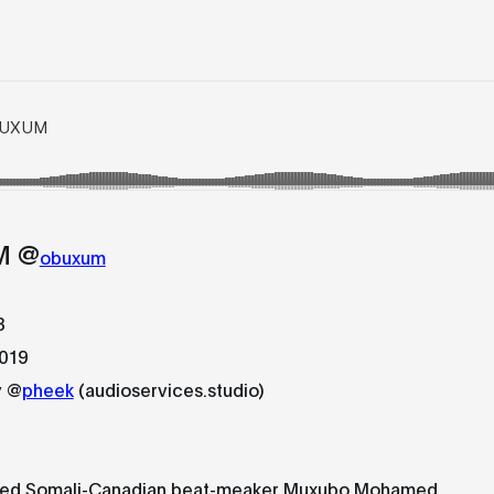
M @
obuxum
3
2019
y @
pheek
(audioservices.studio)
sed Somali-Canadian beat-meaker Muxubo Mohamed