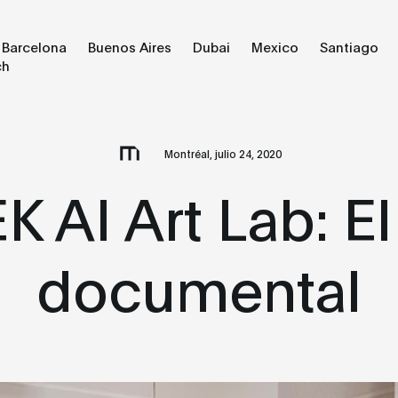
Barcelona
Buenos Aires
Dubai
Mexico
Santiago
ch
Montréal, julio 24, 2020
 AI Art Lab: El
documental