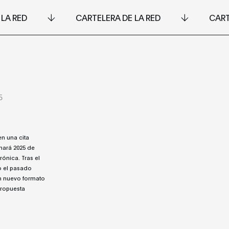
 LA RED
CARTELERA DE LA RED
CART
5
n una cita
enará 2025 de
rónica. Tras el
o el pasado
un nuevo formato
propuesta