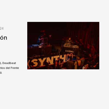
24
ión
), Deadbeat
ctos del Frente
0.