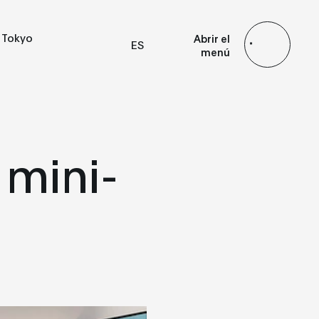
Tokyo
Abrir el
ES
menú
EN
FR
JP
 mini-