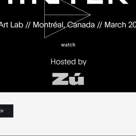
watch
ir