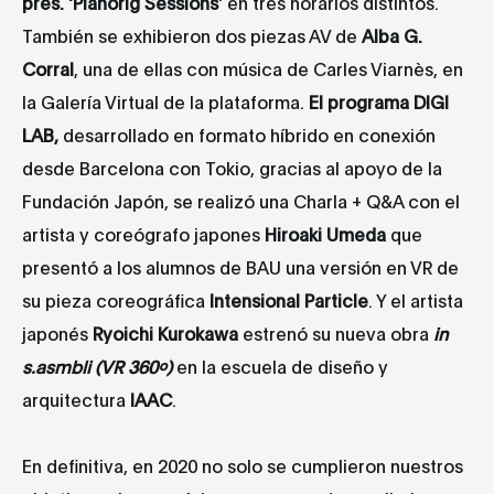
pres. 'Pianorig Sessions
' en tres horarios distintos.
También se exhibieron dos piezas AV de
Alba G.
Corral
, una de ellas con música de Carles Viarnès, en
la Galería Virtual de la plataforma.
El programa DIGI
LAB,
desarrollado en formato híbrido en conexión
desde Barcelona con Tokio, gracias al apoyo de la
Fundación Japón, se realizó una Charla + Q&A con el
artista y coreógrafo japones
Hiroaki Umeda
que
presentó a los alumnos de BAU una versión en VR de
su pieza coreográfica
Intensional Particle
. Y el artista
japonés
Ryoichi Kurokawa
estrenó su nueva obra
in
s.asmbli (VR 360º)
en la escuela de diseño y
arquitectura
IAAC
.
En definitiva, en 2020 no solo se cumplieron nuestros