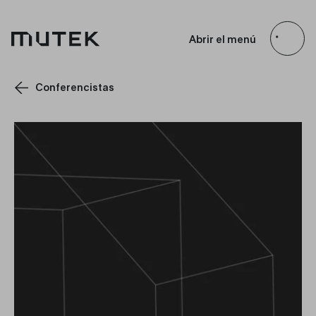
ES
EN
FR
JP
Abrir el menú
Search
Conferencistas